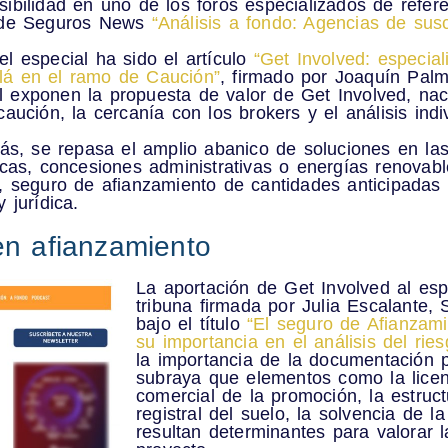
sibilidad en uno de los foros especializados de refer
 de Seguros News
“Análisis a fondo: Agencias de susc
el especial ha sido el artículo
“
Get Involved: especiali
llá en el ramo de Caución
”
, firmado por
Joaquín Palm
l exponen la propuesta de valor de Get Involved, n
caución, la cercanía con los brokers y el análisis ind
ás, se repasa el
amplio abanico de soluciones en las
licas, concesiones administrativas o energías renovab
as, seguro de afianzamiento de cantidades anticipada
 jurídica.
en afianzamiento
La aportación de Get Involved al esp
tribuna firmada por
Julia Escalante
, 
bajo el título
“
El seguro de Afianzam
su importancia en el análisis del rie
la importancia de la documentación pa
subraya que elementos como la licenc
comercial de la promoción, la estruct
registral del suelo, la solvencia de l
resultan determinantes para valorar l