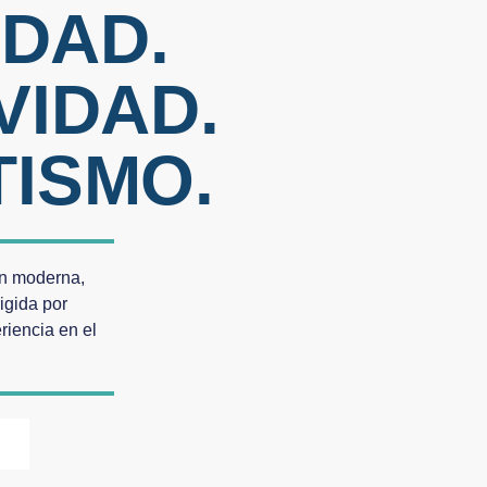
IDAD.
VIDAD.
ISMO.
ón moderna,
igida por
riencia en el