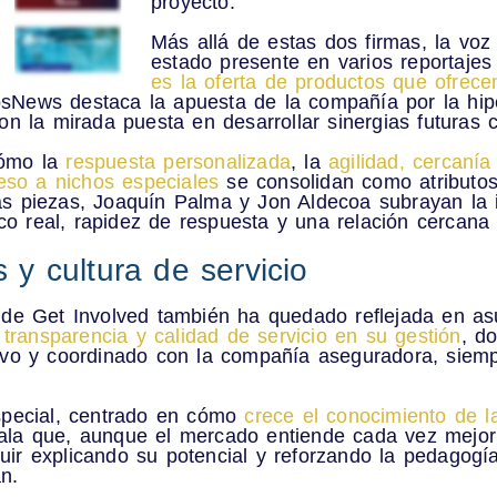
proyecto.
Más allá de estas dos firmas, la vo
estado presente en varios reportajes
es la oferta de productos que ofrec
osNews destaca la
apuesta de la compañía por la hip
con la mirada puesta en desarrollar sinergias futuras 
cómo la
respuesta personalizada
, la
agilidad, cercanía
ceso a nichos especiales
se consolidan como atributos
as piezas, Joaquín Palma y Jon Aldecoa subrayan la i
o real, rapidez de respuesta y una relación cercana
 y cultura de servicio
n de Get Involved también ha quedado reflejada en a
a
transparencia y calidad de servicio en su gestión
, d
tivo y coordinado con la compañía aseguradora, siem
especial, centrado en cómo
crece el conocimiento de l
ala que, aunque el mercado entiende cada vez mejor 
uir explicando su potencial y reforzando la pedagogí
n.