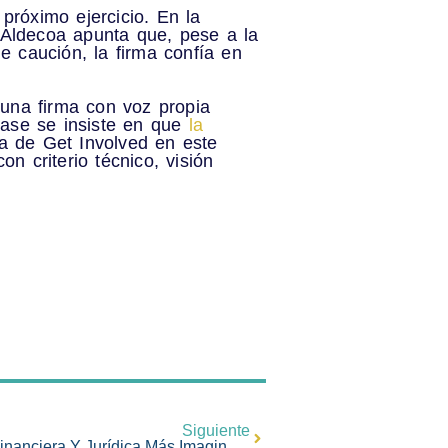
próximo ejercicio. En la
 Aldecoa apunta que, pese a la
de caución,
la firma confía en
una firma con voz propia
sase se insiste en que
la
ia de Get Involved en este
n criterio técnico, visión
Siguiente
Get Involved: Especialización Financiera Y Jurídica Más Imaginación Para Ir Más Allá En El Ramo De Caución (especial Seguros News)