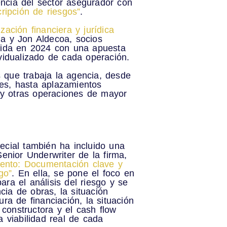
encia del sector asegurador con
ripción de riesgos”
.
zación financiera y jurídica
a y Jon Aldecoa
, socios
acida en 2024 con una apuesta
ividualizado de cada operación
.
 que trabaja la agencia
, desde
les, hasta aplazamientos
s y otras operaciones de mayor
ecial también ha incluido una
Senior Underwriter de la firma,
iento: Documentación clave y
sgo
”
. En ella, se pone el foco en
ra el análisis del riesgo y se
ia de obras, la situación
ura de financiación, la situación
a constructora y el cash flow
a viabilidad real de cada