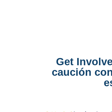
Get Involv
caución con
e