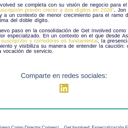
nvolved se completa con su visión de negocio para el 
uscripción prevén crecer a dos dígitos en 2026”
, Jon
y a un contexto de menor crecimiento para el ramo 
ma del doble dígito
.
uevo paso en la consolidación de Get Involved como 
or especializado. En un contexto en el que desde A
 suscripción y corredores es fundamental
, la presenc
iento y
visibiliza su manera de entender la caución: co
ra vocación de servicio
.
Comparte en redes sociales:
Get Involved Incorpora A Álvaro Argüeso Como Director Comercial Para Reforzar Su Presencia En El Mercado De Caución